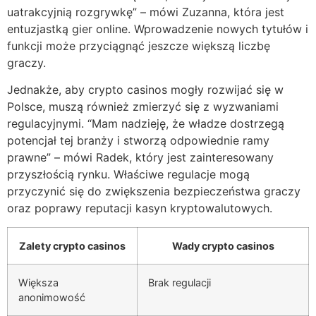
uatrakcyjnią rozgrywkę” – mówi Zuzanna, która jest
entuzjastką gier online. Wprowadzenie nowych tytułów i
funkcji może przyciągnąć jeszcze większą liczbę
graczy.
Jednakże, aby crypto casinos mogły rozwijać się w
Polsce, muszą również zmierzyć się z wyzwaniami
regulacyjnymi. “Mam nadzieję, że władze dostrzegą
potencjał tej branży i stworzą odpowiednie ramy
prawne” – mówi Radek, który jest zainteresowany
przyszłością rynku. Właściwe regulacje mogą
przyczynić się do zwiększenia bezpieczeństwa graczy
oraz poprawy reputacji kasyn kryptowalutowych.
Zalety crypto casinos
Wady crypto casinos
Większa
Brak regulacji
anonimowość