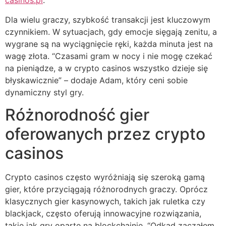
casinos.pl
.
Dla wielu graczy, szybkość transakcji jest kluczowym
czynnikiem. W sytuacjach, gdy emocje sięgają zenitu, a
wygrane są na wyciągnięcie ręki, każda minuta jest na
wagę złota. “Czasami gram w nocy i nie mogę czekać
na pieniądze, a w crypto casinos wszystko dzieje się
błyskawicznie” – dodaje Adam, który ceni sobie
dynamiczny styl gry.
Różnorodność gier
oferowanych przez crypto
casinos
Crypto casinos często wyróżniają się szeroką gamą
gier, które przyciągają różnorodnych graczy. Oprócz
klasycznych gier kasynowych, takich jak ruletka czy
blackjack, często oferują innowacyjne rozwiązania,
takie jak gry oparte na blockchainie. “Odkąd zacząłem