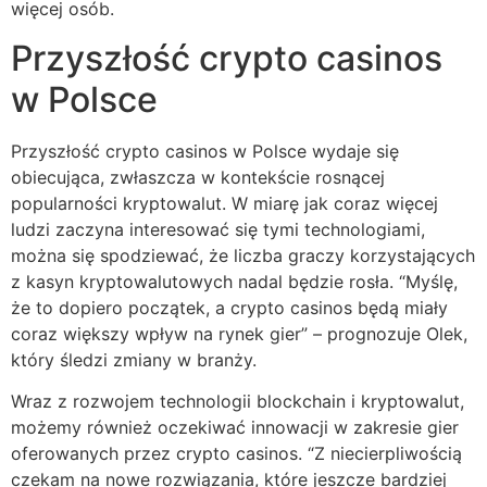
więcej osób.
Przyszłość crypto casinos
w Polsce
Przyszłość crypto casinos w Polsce wydaje się
obiecująca, zwłaszcza w kontekście rosnącej
popularności kryptowalut. W miarę jak coraz więcej
ludzi zaczyna interesować się tymi technologiami,
można się spodziewać, że liczba graczy korzystających
z kasyn kryptowalutowych nadal będzie rosła. “Myślę,
że to dopiero początek, a crypto casinos będą miały
coraz większy wpływ na rynek gier” – prognozuje Olek,
który śledzi zmiany w branży.
Wraz z rozwojem technologii blockchain i kryptowalut,
możemy również oczekiwać innowacji w zakresie gier
oferowanych przez crypto casinos. “Z niecierpliwością
czekam na nowe rozwiązania, które jeszcze bardziej