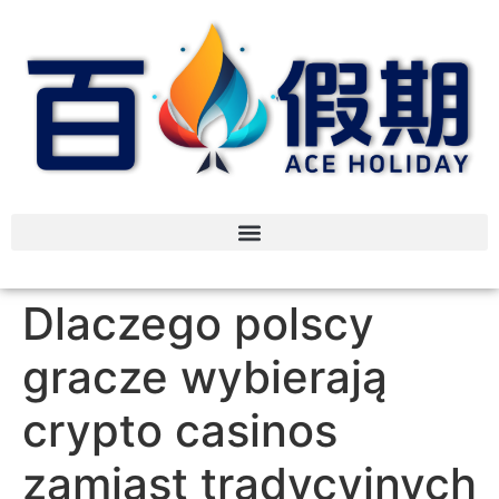
Dlaczego polscy
gracze wybierają
crypto casinos
zamiast tradycyjnych