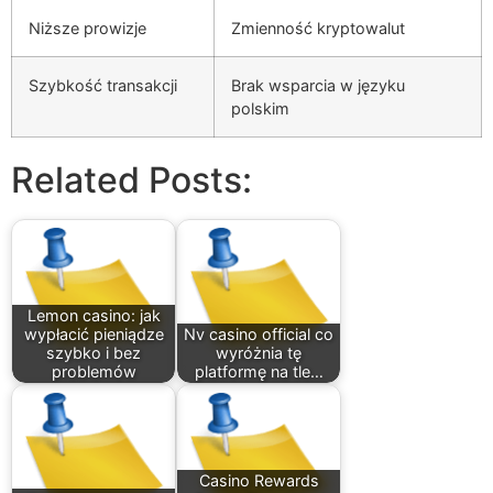
Niższe prowizje
Zmienność kryptowalut
Szybkość transakcji
Brak wsparcia w języku
polskim
Related Posts:
Lemon casino: jak
wypłacić pieniądze
Nv casino official co
szybko i bez
wyróżnia tę
problemów
platformę na tle…
Casino Rewards