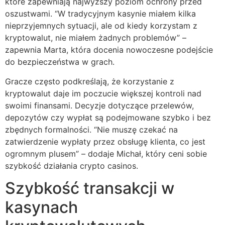
które zapewniają najwyższy poziom ochrony przed
oszustwami. “W tradycyjnym kasynie miałem kilka
nieprzyjemnych sytuacji, ale od kiedy korzystam z
kryptowalut, nie miałem żadnych problemów” –
zapewnia Marta, która docenia nowoczesne podejście
do bezpieczeństwa w grach.
Gracze często podkreślają, że korzystanie z
kryptowalut daje im poczucie większej kontroli nad
swoimi finansami. Decyzje dotyczące przelewów,
depozytów czy wypłat są podejmowane szybko i bez
zbędnych formalności. “Nie muszę czekać na
zatwierdzenie wypłaty przez obsługę klienta, co jest
ogromnym plusem” – dodaje Michał, który ceni sobie
szybkość działania crypto casinos.
Szybkość transakcji w
kasynach